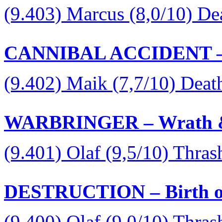
(9.403) Marcus (8,0/10) D
CANNIBAL ACCIDENT – D
(9.402) Maik (7,7/10) Deat
WARBRINGER – Wrath &
(9.401) Olaf (9,5/10) Thras
DESTRUCTION – Birth of
(9.400) Olaf (9,0/10) Thras