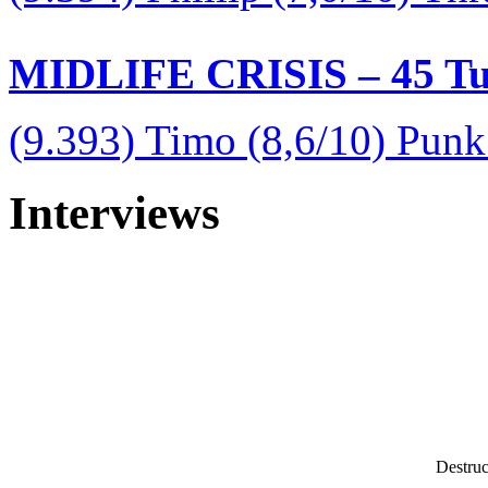
MIDLIFE CRISIS – 45 Tur
(9.393) Timo (8,6/10) Pun
Interviews
Destruc