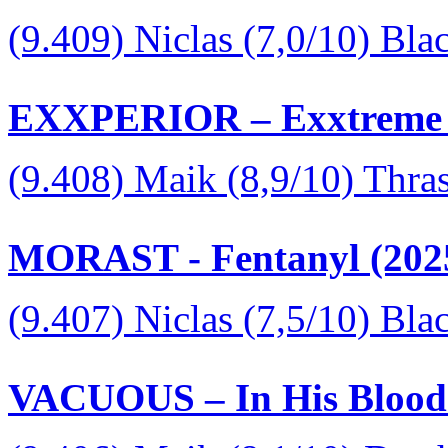
(9.409) Niclas (7,0/10) Bla
EXXPERIOR – Exxtreme 
(9.408) Maik (8,9/10) Thra
MORAST - Fentanyl (202
(9.407) Niclas (7,5/10) Bl
VACUOUS – In His Blood