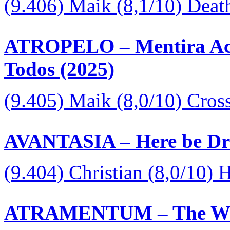
(9.406) Maik (8,1/10) Deat
ATROPELO – Mentira Aci
Todos (2025)
(9.405) Maik (8,0/10) Cros
AVANTASIA – Here be Dr
(9.404) Christian (8,0/10)
ATRAMENTUM – The Wrat