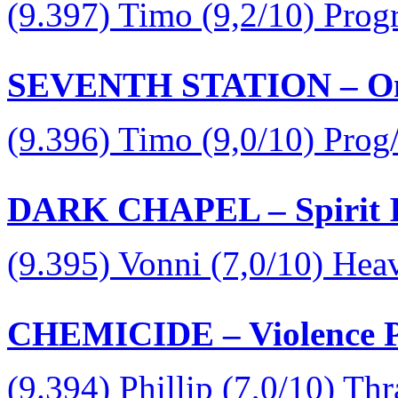
(9.397) Timo (9,2/10) Prog
SEVENTH STATION – On S
(9.396) Timo (9,0/10) Prog
DARK CHAPEL – Spirit In
(9.395) Vonni (7,0/10) Hea
CHEMICIDE – Violence Pr
(9.394) Phillip (7,0/10) Th