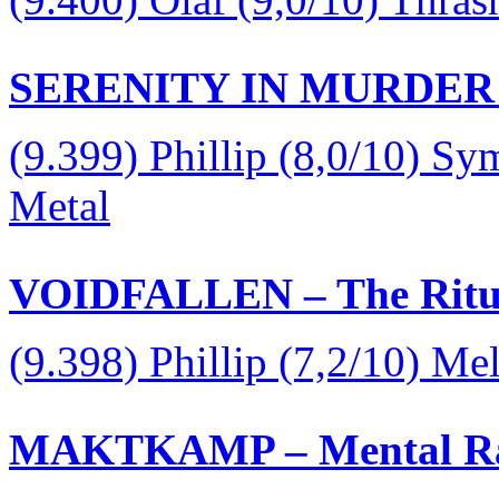
SERENITY IN MURDER – T
(9.399) Phillip (8,0/10) S
Metal
VOIDFALLEN – The Ritual
(9.398) Phillip (7,2/10) Me
MAKTKAMP – Mental Raz