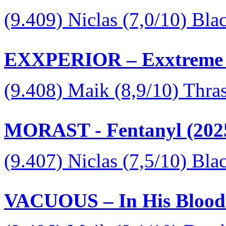
(9.409) Niclas (7,0/10) Bla
EXXPERIOR – Exxtreme 
(9.408) Maik (8,9/10) Thra
MORAST - Fentanyl (202
(9.407) Niclas (7,5/10) Bl
VACUOUS – In His Blood