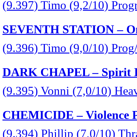
(9.397) Timo (9,2/10) Prog
SEVENTH STATION – On S
(9.396) Timo (9,0/10) Prog
DARK CHAPEL – Spirit In
(9.395) Vonni (7,0/10) Hea
CHEMICIDE – Violence Pr
(9.394) Phillip (7,0/10) Th