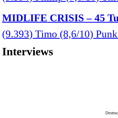
MIDLIFE CRISIS – 45 Tur
(9.393) Timo (8,6/10) Pun
Interviews
Destruc