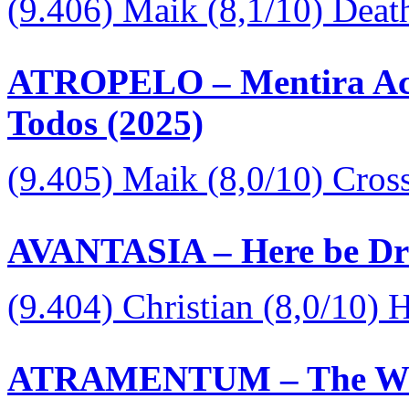
(9.406) Maik (8,1/10) Deat
ATROPELO – Mentira Aci
Todos (2025)
(9.405) Maik (8,0/10) Cros
AVANTASIA – Here be Dr
(9.404) Christian (8,0/10)
ATRAMENTUM – The Wrat