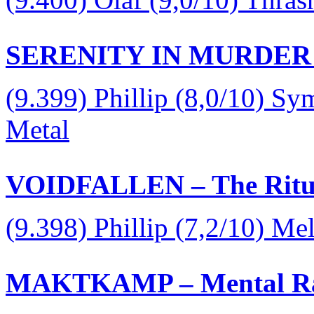
SERENITY IN MURDER – T
(9.399) Phillip (8,0/10) S
Metal
VOIDFALLEN – The Ritual
(9.398) Phillip (7,2/10) Me
MAKTKAMP – Mental Raz