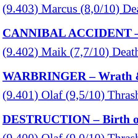
(9.403) Marcus (8,0/10) D
CANNIBAL ACCIDENT – D
(9.402) Maik (7,7/10) Deat
WARBRINGER – Wrath &
(9.401) Olaf (9,5/10) Thras
DESTRUCTION – Birth of
(9.400) Olaf (9,0/10) Thras