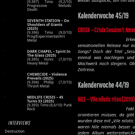
wieder ausspuckt, um ihn all
(9.397) Timo (9,2/10)
Progressive Melodic
Death
Kalenderwoche 45/19
SEVENTH STATION – On
Shoulders of Giants
(2025)
CRISIX – Crisix Session 1: Am
(9.396) Timo (9,0/10)
Prog/Experimental/Art
Erk
Metal
sensationellen Release nur 
Songs? Doch der Titel „Sess
DARK CHAPEL – Spirit In
The Glass (2025)
einmal was nachlegen und 
(9.395) Vonni (7,0/10)
Heavy Metal
Machwerk noch steigern. Ob
Zeitreise.
CHEMICIDE – Violence
Prevails (2025)
(9.394) Phillip (7,0/10)
Kalenderwoche 44/19
Thrash Metal
MIDLIFE CRISIS – 45
NILE – Vile nilotic rites (2019)
Turns 33 (2025)
(9.393) Timo (8,6/10) Punk
Fakt
Rock
orientieren müssen, da gibt
wurden diese mit „Vile niloti
INTERVIEWS
waren Nile niemals besser un
Destruction
jedem Album weiterentwick