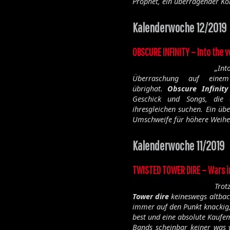
Prophet, ein überragender Ko
Kalenderwoche 12/2019
OBSCURE INFINITY – Into the v
„
Int
Überraschung auf eine
übrighat.
Obscure Infinity
Geschick und Songs, die 
ihresgleichen suchen. Ein ü
Umschweife für höhere Weihe
Kalenderwoche 11/2019
TWISTED TOWER DIRE – Wars i
Trot
Tower dire
keineswegs altback
immer auf den Punkt knackig, 
best und eine absolute Kaufe
Bands scheinbar keiner was 