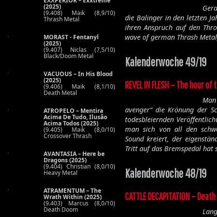
EXXPERIOR – Exxtreme
(2025)
Gera
(9.408) Maik (8,9/10)
die Balinger in den letzten J
Thrash Metal
ihren Anspruch auf den Th
wave of german Thrash Metal
MORAST - Fentanyl
(2025)
(9.407) Niclas (7,5/10)
Black/Doom Metal
Kalenderwoche 49/19
VACUOUS – In His Blood
(2025)
REVEL IN FLESH – The hour of
(9.406) Maik (8,1/10)
Death Metal
Man 
avenger“ die Krönung der Sch
ATROPELO – Mentira
Acima De Tudo, Ilusão
todesbleiernden Veröffentlich
Acima Todos (2025)
man sich von all den schw
(9.405) Maik (8,0/10)
Crossover Thrash
Sound kreiert, der eigenstän
Tritt auf das Bremspedal hat 
AVANTASIA – Here be
Dragons (2025)
(9.404) Christian (8,0/10)
Kalenderwoche 48/19
Heavy Metal
ATRAMENTUM – The
CATTLE DECAPITATION – Death 
Wrath Within (2025)
(9.403) Marcus (8,0/10)
Death Doom
Lan