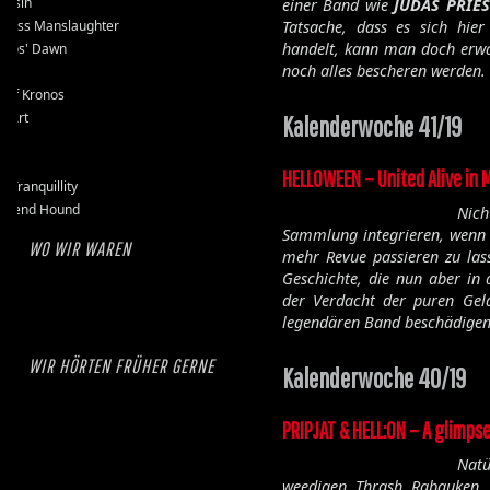
assin
einer Band wie
JUDAS PRIES
kless Manslaughter
Tatsache, dass es sich hi
handelt, kann man doch erwa
mos' Dawn
noch alles bescheren werden.
-D
e of Kronos
l Art
Kalenderwoche 41/19
et
se
HELLOWEEN – United Alive in 
k Tranquillity
erend Hound
Nic
Sammlung integrieren, wenn m
WO WIR WAREN
mehr Revue passieren zu las
Geschichte, die nun aber in 
der Verdacht der puren Gel
legendären Band beschädigen
WIR HÖRTEN FRÜHER GERNE
Kalenderwoche 40/19
PRIPJAT & HELL:ON – A glimps
Natü
weedigen Thrash Rabauken, d