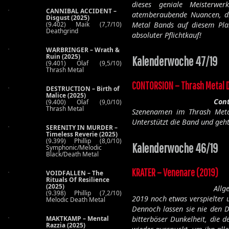
dieses geniale Meisterw
CANNIBAL ACCIDENT –
atemberaubende Nuancen, 
Disgust (2025)
(9.402) Maik (7,7/10)
Metal Bands auf diesem Plan
Deathgrind
absoluter Pflichtkauf!
WARBRINGER – Wrath &
Ruin (2025)
Kalenderwoche 47/19
(9.401) Olaf (9,5/10)
Thrash Metal
CONTORSION – Thrash Metal 
DESTRUCTION – Birth of
Malice (2025)
Cont
(9.400) Olaf (9,0/10)
Thrash Metal
Szenenamen im Thrash Metal
Unterstützt die Band und geht
SERENITY IN MURDER –
Timeless Reverie (2025)
(9.399) Phillip (8,0/10)
Kalenderwoche 46/19
Symphonic/Melodic
Black/Death Metal
KRATER – Venenare (2019)
VOIDFALLEN – The
Rituals Of Resilience
(2025)
Allg
(9.398) Phillip (7,2/10)
2019 noch etwas verspielter 
Melodic Death Metal
Dennoch lassen sie nie den D
MAKTKAMP – Mental
bitterböser Dunkelheit, die 
Razzia (2025)