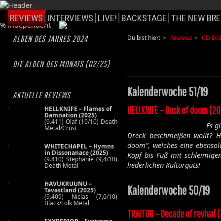
REVIEWS
INTERVIEWS
LIVE!
BACKSTAGE
THE NEW BRE
ALBEN DES JAHRES 2024
Du bist hier:
Reviews
CD DE
DIE ALBEN DES MONATS (02/25)
Kalenderwoche 51/19
AKTUELLE REVIEWS
HELLKNIFE – Dusk of doom (20
HELLKNIFE – Flames of
Damnation (2025)
(9.411) Olaf (10/10) Death
Es g
Metal/Crust
Dreck beschmeißen wollt? H
doom“, welches eine ebenso
WHITECHAPEL – Hymns
in Dissonanace (2025)
Kopf bis Fuß mit schleimige
(9.410) Stephanie (9,4/10)
liederlichen Kulturguts!
Death Metal
HAVUKRUUNU –
Kalenderwoche 50/19
Tavastland (2025)
(9.409) Niclas (7,0/10)
Black/Folk Metal
TRAITOR – Decade of revival 