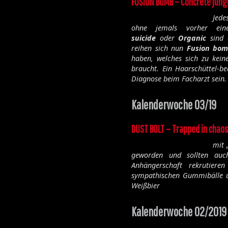
FUSION BOMB – Concrete jung
Jede
ohne jemals vorher e
suicide
oder
Organic
sind d
reihen sich nun
Fusion bo
haben, welches sich zu kein
braucht. Ein Haarschüttel-b
Diagnose beim Facharzt sein.
Kalenderwoche 03/19
DUST BOLT – Trapped in chaos
mit 
geworden und sollten auc
Anhängerschaft rekrutiere
sympathischen Gummibälle u
Weißbier
Kalenderwoche 02/2019