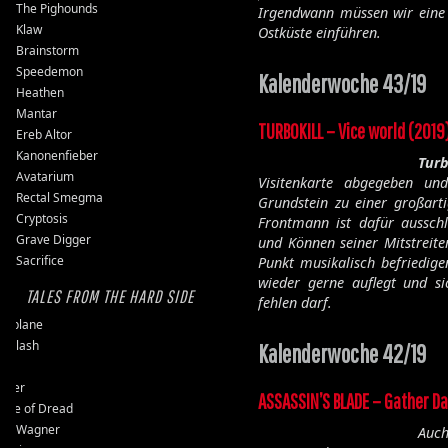
The Pighounds
Irgendwann müssen wir eine 
Klaw
Ostküste einführen.
Brainstorm
Speedemon
Kalenderwoche 43/19
Heathen
Mantar
TURBOKILL – Vice world (2019
Ereb Altor
Kanonenfieber
Turb
Avatarium
Visitenkarte abgegeben un
Rectal Smegma
Grundstein zu einer großart
Cryptosis
Frontmann ist dafür aussch
Grave Digger
und Können seiner Mitstreite
Sacrifice
Punkt musikalisch befriedig
wieder gerne auflegt und si
TALES FROM THE HARD SIDE
fehlen darf.
ssplane
ckslash
Kalenderwoche 42/19
pit
user
ASSASSIN’S BLADE – Gather D
ple of Dread
vy Wagner
Auch