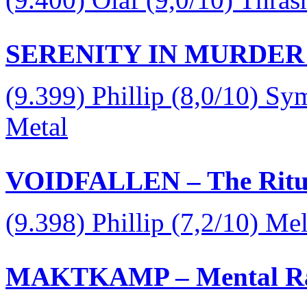
SERENITY IN MURDER – T
(9.399) Phillip (8,0/10) S
Metal
VOIDFALLEN – The Ritual
(9.398) Phillip (7,2/10) Me
MAKTKAMP – Mental Raz