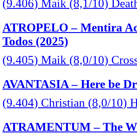
(9.406) Maik (8,1/10) Deat
ATROPELO – Mentira Aci
Todos (2025)
(9.405) Maik (8,0/10) Cros
AVANTASIA – Here be Dr
(9.404) Christian (8,0/10)
ATRAMENTUM – The Wrat