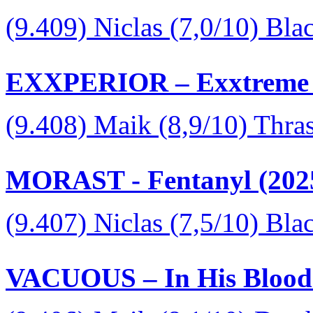
(9.409) Niclas (7,0/10) Bla
EXXPERIOR – Exxtreme 
(9.408) Maik (8,9/10) Thra
MORAST - Fentanyl (202
(9.407) Niclas (7,5/10) Bl
VACUOUS – In His Blood