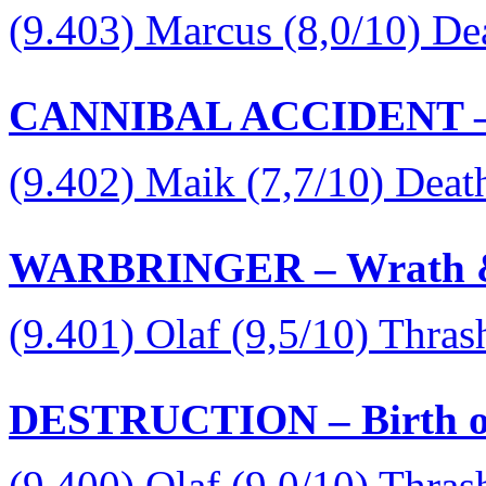
(9.403) Marcus (8,0/10) D
CANNIBAL ACCIDENT – D
(9.402) Maik (7,7/10) Deat
WARBRINGER – Wrath &
(9.401) Olaf (9,5/10) Thras
DESTRUCTION – Birth of
(9.400) Olaf (9,0/10) Thras