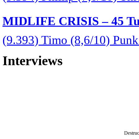
MIDLIFE CRISIS – 45 Tur
(9.393) Timo (8,6/10) Pun
Interviews
Destruc