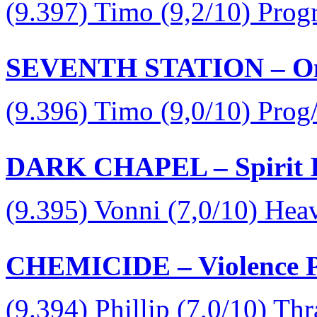
(9.397) Timo (9,2/10) Prog
SEVENTH STATION – On S
(9.396) Timo (9,0/10) Prog
DARK CHAPEL – Spirit In
(9.395) Vonni (7,0/10) Hea
CHEMICIDE – Violence Pr
(9.394) Phillip (7,0/10) Th