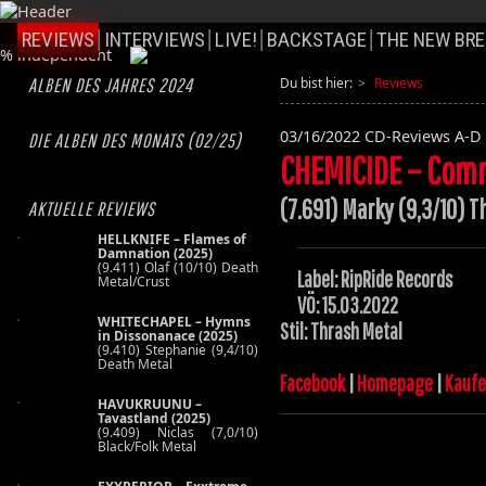
REVIEWS
INTERVIEWS
LIVE!
BACKSTAGE
THE NEW BRE
ALBEN DES JAHRES 2024
Du bist hier:
Reviews
03/16/2022
CD-Reviews A-D
DIE ALBEN DES MONATS (02/25)
CHEMICIDE – Com
(7.691) Marky (9,3/10) T
AKTUELLE REVIEWS
HELLKNIFE – Flames of
Damnation (2025)
(9.411) Olaf (10/10) Death
Label: RipRide Records
Metal/Crust
VÖ: 15.03.2022
WHITECHAPEL – Hymns
Stil: Thrash Metal
in Dissonanace (2025)
(9.410) Stephanie (9,4/10)
Death Metal
Facebook
|
Homepage
|
Kauf
HAVUKRUUNU –
Tavastland (2025)
(9.409) Niclas (7,0/10)
Black/Folk Metal