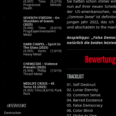
Sie hatten schon immer ei
(9.397) Timo (9,2/10)
Progressive Melodic
nun auf ihrer neuen Scheib
Death
der US-amerikanischen, o
„
Common Sense
“ ist defini
SEVENTH STATION – On
Shoulders of Giants
jungen Jahr 2022, das ich
(2025)
und abschädeln to the max!
(9.396) Timo (9,0/10)
Prog/Experimental/Art
Metal
Anspieltipps: „False Democ
natürlich die beiden letzte
DARK CHAPEL – Spirit In
The Glass (2025)
(9.395) Vonni (7,0/10)
Heavy Metal
Bewertung:
CHEMICIDE – Violence
Prevails (2025)
(9.394) Phillip (7,0/10)
Thrash Metal
TRACKLIST
MIDLIFE CRISIS – 45
01. Self Destruct
Turns 33 (2025)
02. Lunar Eternity
(9.393) Timo (8,6/10) Punk
Rock
03. Common Sense
04. Barred Existence
05. False Democracy
INTERVIEWS
06. Color Blind
Destruction
07. Strike As One