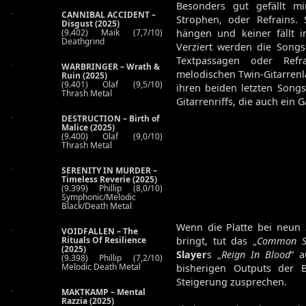
Besonders gut gefällt mir
CANNIBAL ACCIDENT –
Strophen, oder Refrains.
Disgust (2025)
hängen und keiner fällt i
(9.402) Maik (7,7/10)
Deathgrind
Verziert werden die Songs
Textpassagen oder Refr
WARBRINGER – Wrath &
melodischen Twin-Gitarren
Ruin (2025)
(9.401) Olaf (9,5/10)
ihren beiden letzten Songs
Thrash Metal
Gitarrenriffs, die auch ein 
DESTRUCTION – Birth of
Malice (2025)
(9.400) Olaf (9,0/10)
Thrash Metal
SERENITY IN MURDER –
Timeless Reverie (2025)
(9.399) Phillip (8,0/10)
Symphonic/Melodic
Black/Death Metal
Wenn die Platte bei neun
VOIDFALLEN – The
bringt, tut das „
Common S
Rituals Of Resilience
(2025)
Slayer
s „
Reign In Blood
“ a
(9.398) Phillip (7,2/10)
Melodic Death Metal
bisherigen Outputs der
Steigerung zusprechen.
MAKTKAMP – Mental
Razzia (2025)