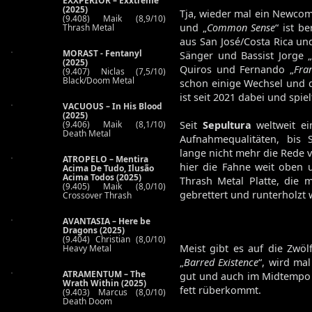
EXXPERIOR – Exxtreme
(2025)
Tja, wieder mal ein Newcom
(9.408) Maik (8,9/10)
und „
Common Sense
“ ist b
Thrash Metal
aus San José/Costa Rica u
MORAST - Fentanyl
Sänger und Bassist Jorge 
(2025)
Quiros und Fernando „
Fra
(9.407) Niclas (7,5/10)
Black/Doom Metal
schon einige Wechsel und 
ist seit 2021 dabei und spiel
VACUOUS – In His Blood
(2025)
(9.406) Maik (8,1/10)
Seit
Sepultura
weltweit ei
Death Metal
Aufnahmequalitäten, bis 
lange nicht mehr die Rede v
ATROPELO – Mentira
hier die Fahne weit oben 
Acima De Tudo, Ilusão
Acima Todos (2025)
Thrash Metal Platte, die 
(9.405) Maik (8,0/10)
gebrettert und runterholzt 
Crossover Thrash
AVANTASIA – Here be
Dragons (2025)
(9.404) Christian (8,0/10)
Meist gibt es auf die Zwö
Heavy Metal
„
Barred Existence
“, wird ma
ATRAMENTUM – The
gut und auch im Midtemp
Wrath Within (2025)
fett rüberkommt.
(9.403) Marcus (8,0/10)
Death Doom