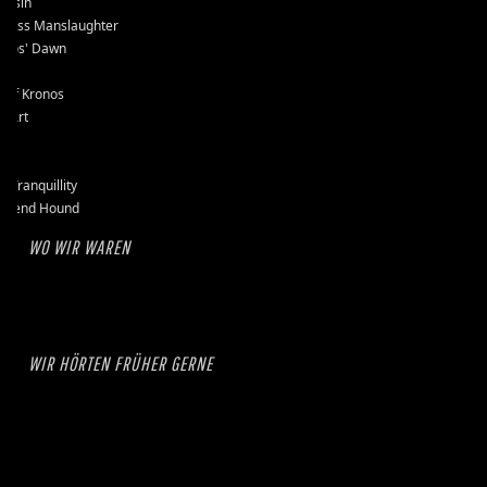
assin
kless Manslaughter
mos' Dawn
-D
e of Kronos
l Art
et
se
k Tranquillity
erend Hound
WO WIR WAREN
WIR HÖRTEN FRÜHER GERNE