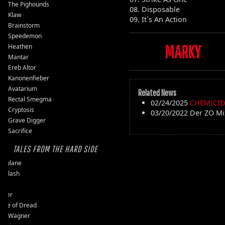
The Pighounds
08. Disposable
Klaw
09. It´s An Action
Brainstorm
Speedemon
MARKY
Heathen
Mantar
Ereb Altor
Kanonenfieber
Avatarium
Related News
Rectal Smegma
02/24/2025
CHEMICIDE 
Cryptosis
03/20/2022
Der ZO Mi
Grave Digger
Sacrifice
TALES FROM THE HARD SIDE
ssplane
ckslash
pit
user
ple of Dread
vy Wagner