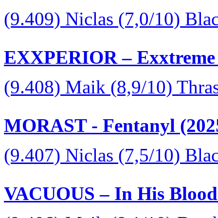
(9.409) Niclas (7,0/10) Bla
EXXPERIOR – Exxtreme 
(9.408) Maik (8,9/10) Thra
MORAST - Fentanyl (202
(9.407) Niclas (7,5/10) Bl
VACUOUS – In His Blood