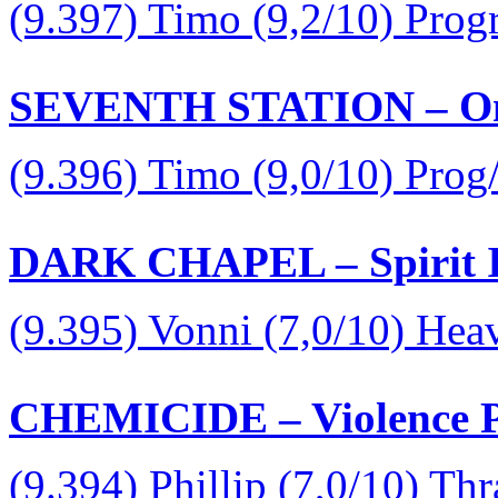
(9.397) Timo (9,2/10) Prog
SEVENTH STATION – On S
(9.396) Timo (9,0/10) Prog
DARK CHAPEL – Spirit In
(9.395) Vonni (7,0/10) Hea
CHEMICIDE – Violence Pr
(9.394) Phillip (7,0/10) Th