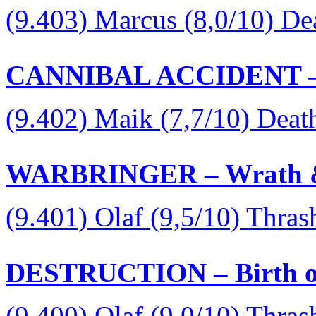
(9.403) Marcus (8,0/10) D
CANNIBAL ACCIDENT – D
(9.402) Maik (7,7/10) Deat
WARBRINGER – Wrath &
(9.401) Olaf (9,5/10) Thras
DESTRUCTION – Birth of
(9.400) Olaf (9,0/10) Thras