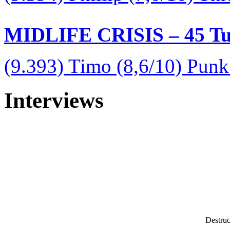
MIDLIFE CRISIS – 45 Tur
(9.393) Timo (8,6/10) Pun
Interviews
Destruc