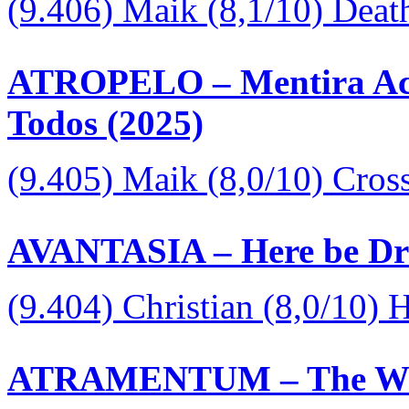
(9.406) Maik (8,1/10) Deat
ATROPELO – Mentira Aci
Todos (2025)
(9.405) Maik (8,0/10) Cros
AVANTASIA – Here be Dr
(9.404) Christian (8,0/10)
ATRAMENTUM – The Wrat