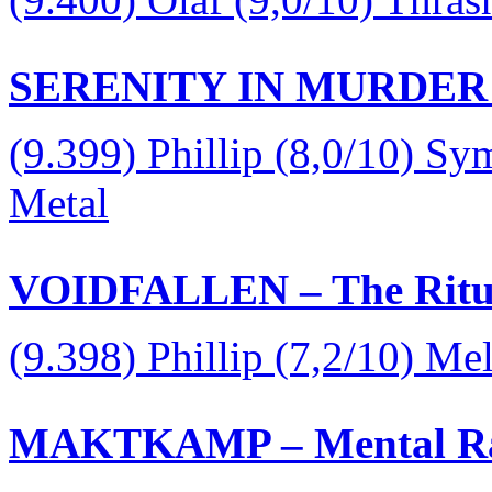
SERENITY IN MURDER – T
(9.399) Phillip (8,0/10) S
Metal
VOIDFALLEN – The Ritual
(9.398) Phillip (7,2/10) Me
MAKTKAMP – Mental Raz