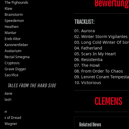
Bewertung:
The Pighounds
Klaw
Brainstorm
Speedemon
TRACKLIST:
Heathen
01. Aurora
Mantar
02. Winter Storm Vigilantes
Ereb Altor
03. Long Cold Winter Of Sor
Kanonenfieber
04. Fatherland
Avatarium
05. Scars In My Heart
Rectal Smegma
06. Resistentia
Cryptosis
07. The Howl
Grave Digger
08. From Order To Chaos
Sacrifice
09. Leniret Coram Tempesta
10. Victorious
TALES FROM THE HARD SIDE
ssplane
CLEMENS
ckslash
pit
user
ple of Dread
vy Wagner
Related News