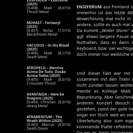
EXXPERIOR – Exxtreme
(2025)
ENSIFERUM
aus Finnland s
(9.408) Maik (8,9/10)
Thrash Metal
immerhin ist das letzte A
Abwechslung mal nicht in
MORAST - Fentanyl
andere, sollte es auch mal
(2025)
Da kommt
„Winter Storm“
a
(9.407) Niclas (7,5/10)
Black/Doom Metal
ggf. etwas längere Pause 
festhalten, dass es dan
VACUOUS – In His Blood
Keyboard, bzw. viel wichtig
(2025)
(9.406) Maik (8,1/10)
doch immer nur weibliche V
Death Metal
ATROPELO – Mentira
Acima De Tudo, Ilusão
Und dieser Fakt war mit 
Acima Todos (2025)
zusammen mit den Titeln an
(9.405) Maik (8,0/10)
Crossover Thrash
nicht zünden lassen wollt
meinte es Kollege Mai
AVANTASIA – Here be
Bepunktung. Aber Geschmäc
Dragons (2025)
(9.404) Christian (8,0/10)
anderen Konzert Besuch 
Heavy Metal
gestehen, passt der gute He
sogar ein Stück weit an se
ATRAMENTUM – The
Überleitung also zum eig
Wrath Within (2025)
(9.403) Marcus (8,0/10)
kommende Platte reflektier
Death Doom
Da wo es beim Vorgänger n