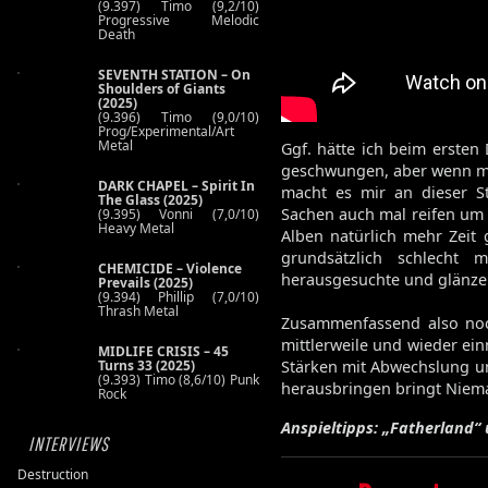
(9.397) Timo (9,2/10)
Progressive Melodic
Death
SEVENTH STATION – On
Shoulders of Giants
(2025)
(9.396) Timo (9,0/10)
Prog/Experimental/Art
Metal
Ggf. hätte ich beim ersten
geschwungen, aber wenn man 
DARK CHAPEL – Spirit In
macht es mir an dieser S
The Glass (2025)
Sachen auch mal reifen um
(9.395) Vonni (7,0/10)
Heavy Metal
Alben natürlich mehr Zeit 
grundsätzlich schlech
CHEMICIDE – Violence
herausgesuchte und glänzen
Prevails (2025)
(9.394) Phillip (7,0/10)
Thrash Metal
Zusammenfassend also noch
mittlerweile und wieder ei
MIDLIFE CRISIS – 45
Turns 33 (2025)
Stärken mit Abwechslung u
(9.393) Timo (8,6/10) Punk
herausbringen bringt Niema
Rock
Anspieltipps: „Fatherland“ 
INTERVIEWS
Destruction