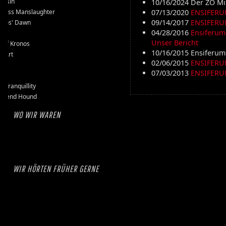
assin
10/16/2024
Der ZO Mi
kless Manslaughter
07/13/2020
ENSIFERUM 
09/14/2017
ENSIFERUM
mos' Dawn
04/28/2016
Ensiferum 
-D
Unser Bericht
e of Kronos
10/16/2015
Ensiferum
l Art
02/06/2015
ENSIFERUM
et
07/03/2013
ENSIFER
se
k Tranquillity
erend Hound
WO WIR WAREN
WIR HÖRTEN FRÜHER GERNE