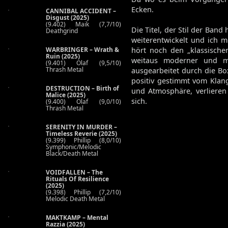
Ecken.
CANNIBAL ACCIDENT –
Disgust (2025)
(9.402) Maik (7,7/10)
Die Titel, der Stil der Ban
Deathgrind
weiterentwickelt und ich 
WARBRINGER – Wrath &
hört noch den „klassisch
Ruin (2025)
weitaus moderner und ma
(9.401) Olaf (9,5/10)
Thrash Metal
ausgearbeitet durch die Boxe
positiv gestimmt vom Klang
DESTRUCTION – Birth of
und Atmosphäre, verlieren
Malice (2025)
sich.
(9.400) Olaf (9,0/10)
Thrash Metal
SERENITY IN MURDER –
Timeless Reverie (2025)
(9.399) Phillip (8,0/10)
Symphonic/Melodic
Black/Death Metal
VOIDFALLEN – The
Rituals Of Resilience
(2025)
(9.398) Phillip (7,2/10)
Melodic Death Metal
MAKTKAMP – Mental
Razzia (2025)