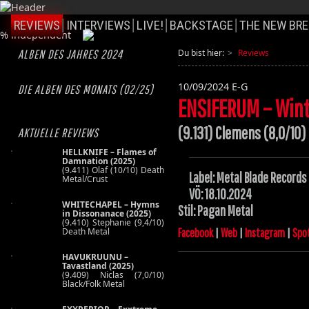
REVIEWS
INTERVIEWS
LIVE!
BACKSTAGE
THE NEW BRE
ALBEN DES JAHRES 2024
Du bist hier:
Reviews
10/09/2024
E-G
DIE ALBEN DES MONATS (02/25)
ENSIFERUM – Wint
(9.131) Clemens (8,0/10
AKTUELLE REVIEWS
HELLKNIFE – Flames of
Damnation (2025)
(9.411) Olaf (10/10) Death
Label: Metal Blade Records
Metal/Crust
VÖ: 18.10.2024
WHITECHAPEL – Hymns
Stil: Pagan Metal
in Dissonanace (2025)
(9.410) Stephanie (9,4/10)
Death Metal
Facebook
|
Web
|
Instagram
|
Spot
HAVUKRUUNU –
Tavastland (2025)
(9.409) Niclas (7,0/10)
Black/Folk Metal